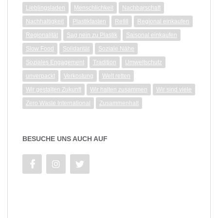
Lieblingsladen
Menschlichkeit
Nachbarschaft
Nachhaltigkeit
Plastikfasten
Refill
Regional einkaufen
Regionalität
Sag nein zu Plastik
Saisonal einkaufen
Slow Food
Solidarität
Soziale Nähe
Soziales Engagement
Tradition
Umweltschutz
unverpackt
Verkostung
Welt retten
Wir gestalten Zukunft
Wir halten zusammen
Wir sind viele
Zero Waste International
Zusammenhalt
BESUCHE UNS AUCH AUF