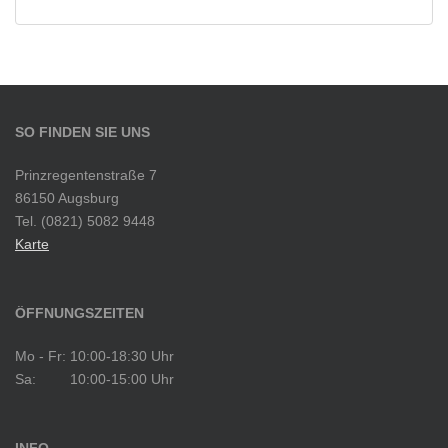
SO FINDEN SIE UNS
Prinzregentenstraße 7
86150 Augsburg
Tel. (0821) 5082 9448
Karte
ÖFFNUNGSZEITEN
Mo - Fr:
10:00-18:30 Uhr
Sa:
10:00-15:00 Uhr