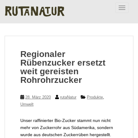
S
TOGGLE
k
i
p
t
o
m
Regionaler
a
i
Rübenzucker ersetzt
n
weit gereisten
c
Rohrohrzucker
o
n
t
,
28. März 2020
rutaNatur
Produkte
e
Umwelt
n
t
Unser raffinierter Bio-Zucker stammt nun nicht
mehr von Zuckerrohr aus Südamerika, sondern
wurde aus deutschen Zuckerrüben hergestellt.