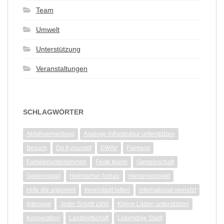
Team
Umwelt
Unterstützung
Veranstaltungen
SCHLAGWÖRTER
Abfallvermeidung
Analoge Infrastruktur unterstützen
Besuch
Do it yourself
EWAV
Fairness
Familienunternehmen
Feste feiern
Gemeinschaft
Gewinnspiel
Heimischer Anbau
Herzensprojekt
Hilfe die ankommt
Innenstadt retten
international vernetzt
Interview
Jeder Schritt zählt
Kleine Läden unterstützen
Kooperation
Landwirtschaft
Lebendige Stadt