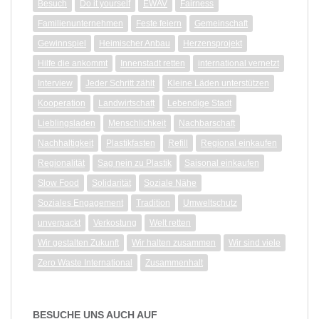
Besuch
Do it yourself
EWAV
Fairness
Familienunternehmen
Feste feiern
Gemeinschaft
Gewinnspiel
Heimischer Anbau
Herzensprojekt
Hilfe die ankommt
Innenstadt retten
international vernetzt
Interview
Jeder Schritt zählt
Kleine Läden unterstützen
Kooperation
Landwirtschaft
Lebendige Stadt
Lieblingsladen
Menschlichkeit
Nachbarschaft
Nachhaltigkeit
Plastikfasten
Refill
Regional einkaufen
Regionalität
Sag nein zu Plastik
Saisonal einkaufen
Slow Food
Solidarität
Soziale Nähe
Soziales Engagement
Tradition
Umweltschutz
unverpackt
Verkostung
Welt retten
Wir gestalten Zukunft
Wir halten zusammen
Wir sind viele
Zero Waste International
Zusammenhalt
BESUCHE UNS AUCH AUF