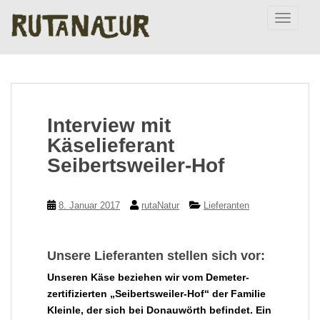
S
TOGGLE
k
i
p
t
o
m
Interview mit
a
i
Käselieferant
n
Seibertsweiler-Hof
c
o
n
8. Januar 2017
rutaNatur
Lieferanten
t
e
n
Unsere Lieferanten stellen sich vor:
t
Unseren Käse beziehen wir vom Demeter-
zertifizierten „Seibertsweiler-Hof“ der Familie
Kleinle, der sich bei Donauwörth befindet. Ein